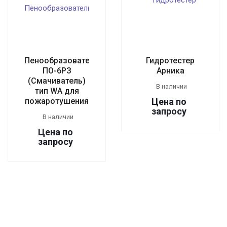
Пенообразователь
Гидротестер
ПО-6РЗ
Арника
(Смачиватель)
В наличии
тип WA для
пожаротушения
Цена по
зап
р
осу
В наличии
Цена по
зап
р
осу